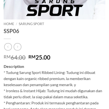
HOME
/
SARUNG SPORT
SSP06
Original
Current
64.00
25.00
RM
RM
price
price
Description
was:
is:
* Tudung Sarung Sport Ribbed Lining: Tudung ini dibuat
RM64.00.
RM25.00.
dengan kain organic ribbed premium. la memberikan
keselesaan dan penampilan yang menarik. y
* Ironless & Instant Hijab: Tudung ini mudah digunakan dan
tidak perlu diset. la siap pakai dalam masa seketika.
* Penghantaran: Produk ini termasuk penghantaran pada
hari yang sama. Anda akan menerima produk ini dengan