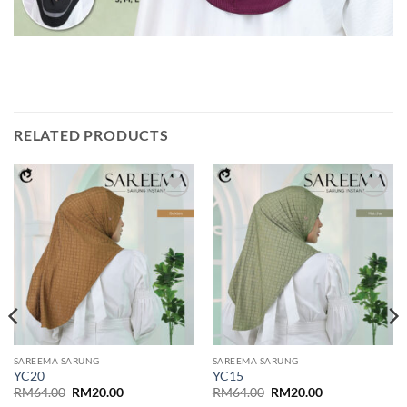
RELATED PRODUCTS
Add to
Add to
wishlist
wishlist
SAREEMA SARUNG
SAREEMA SARUNG
YC20
YC15
Original
Current
Original
Current
RM
64.00
RM
20.00
RM
64.00
RM
20.00
price
price
price
price