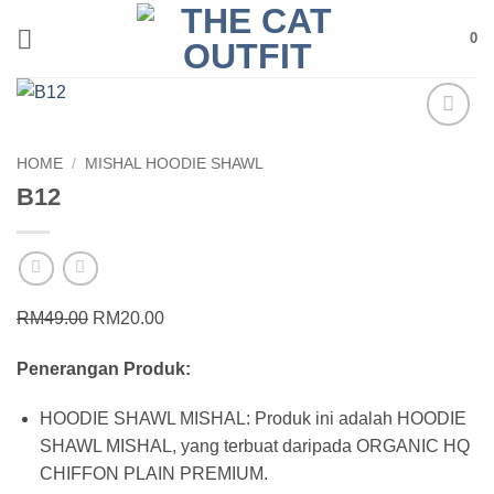
Skip
0
to
content
Add to
HOME
/
MISHAL HOODIE SHAWL
wishlist
B12
Original
Current
RM
49.00
RM
20.00
price
price
Penerangan Produk:
was:
is:
RM49.00.
RM20.00.
HOODIE SHAWL MISHAL: Produk ini adalah HOODIE
SHAWL MISHAL, yang terbuat daripada ORGANIC HQ
CHIFFON PLAIN PREMIUM.