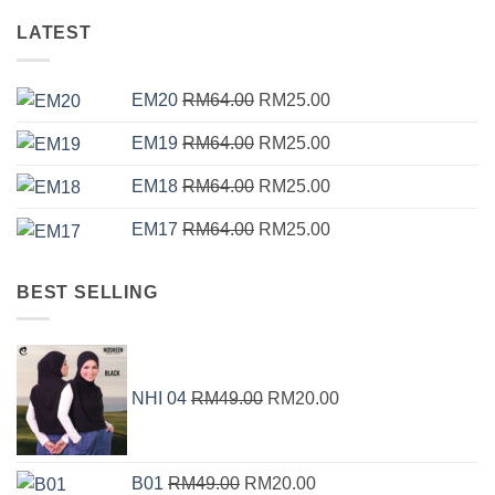
LATEST
Original
Current
EM20
RM
64.00
RM
25.00
price
price
Original
Current
EM19
RM
64.00
RM
25.00
was:
is:
price
price
RM64.00.
RM25.00.
Original
Current
EM18
RM
64.00
RM
25.00
was:
is:
price
price
RM64.00.
RM25.00.
Original
Current
EM17
RM
64.00
RM
25.00
was:
is:
price
price
RM64.00.
RM25.00.
was:
is:
BEST SELLING
RM64.00.
RM25.00.
Original
Current
price
price
NHI 04
RM
49.00
RM
20.00
was:
is:
RM49.00.
RM20.00.
Original
Current
B01
RM
49.00
RM
20.00