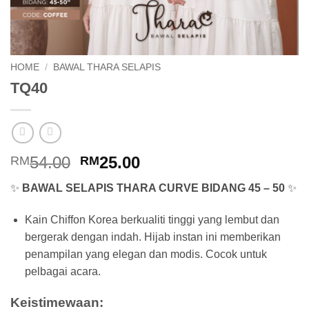
HOME
/
BAWAL THARA SELAPIS
TQ40
Original
Current
54.00
25.00
RM
RM
price
price
✨
BAWAL SELAPIS THARA CURVE BIDANG 45 – 50
✨
was:
is:
RM54.00.
RM25.00.
Kain Chiffon Korea berkualiti tinggi yang lembut dan
bergerak dengan indah. Hijab instan ini memberikan
penampilan yang elegan dan modis. Cocok untuk
pelbagai acara.
Keistimewaan: