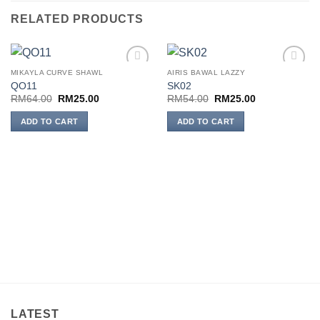
RELATED PRODUCTS
MIKAYLA CURVE SHAWL
AIRIS BAWAL LAZZY
Add to
Add to
QO11
SK02
wishlist
wishlist
Original
Current
Original
Current
RM
64.00
RM
25.00
RM
54.00
RM
25.00
price
price
price
price
was:
is:
was:
is:
ADD TO CART
ADD TO CART
RM64.00.
RM25.00.
RM54.00.
RM25.00.
LATEST