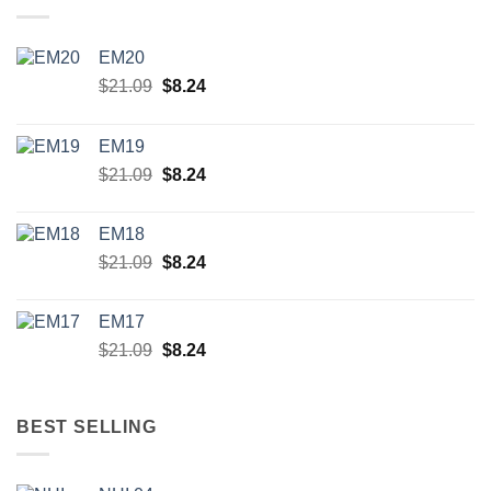
EM20
Original
Current
$
21.09
$
8.24
price
price
was:
is:
EM19
$21.09.
$8.24.
Original
Current
$
21.09
$
8.24
price
price
was:
is:
EM18
$21.09.
$8.24.
Original
Current
$
21.09
$
8.24
price
price
was:
is:
EM17
$21.09.
$8.24.
Original
Current
$
21.09
$
8.24
price
price
was:
is:
$21.09.
$8.24.
BEST SELLING