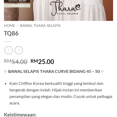
HOME
/
BAWAL THARA SELAPIS
TQ86
Original
Current
54.00
25.00
RM
RM
price
price
✨
BAWAL SELAPIS THARA CURVE BIDANG 45 – 50
✨
was:
is:
RM54.00.
RM25.00.
Kain Chiffon Korea berkualiti tinggi yang lembut dan
bergerak dengan indah. Hijab instan ini memberikan
penampilan yang elegan dan modis. Cocok untuk pelbagai
acara.
Keistimewaan: