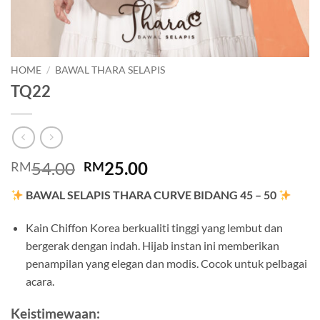
HOME
/
BAWAL THARA SELAPIS
TQ22
Original
Current
54.00
25.00
RM
RM
price
price
BAWAL SELAPIS THARA CURVE BIDANG 45 – 50
was:
is:
RM54.00.
RM25.00.
Kain Chiffon Korea berkualiti tinggi yang lembut dan
bergerak dengan indah. Hijab instan ini memberikan
penampilan yang elegan dan modis. Cocok untuk pelbagai
acara.
Keistimewaan: