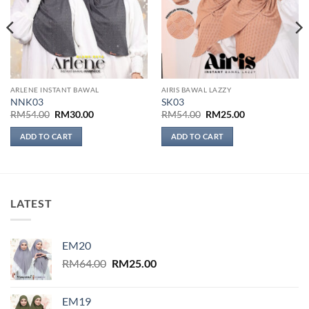
ARLENE INSTANT BAWAL
AIRIS BAWAL LAZZY
NNK03
SK03
Original
Current
Original
Current
RM
54.00
RM
30.00
RM
54.00
RM
25.00
price
price
price
price
was:
is:
was:
is:
ADD TO CART
ADD TO CART
RM54.00.
RM30.00.
RM54.00.
RM25.00.
LATEST
EM20
Original
Current
RM
64.00
RM
25.00
price
price
was:
is:
EM19
RM64.00.
RM25.00.