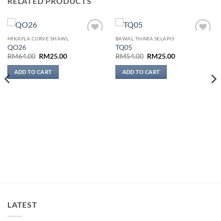
RELATED PRODUCTS
MIKAYLA CURVE SHAWL
BAWAL THARA SELAPIS
Add to
Add to
QO26
TQ05
wishlist
wishlist
Original
Current
Original
Current
RM
64.00
RM
25.00
RM
54.00
RM
25.00
price
price
price
price
was:
is:
was:
is:
ADD TO CART
ADD TO CART
RM64.00.
RM25.00.
RM54.00.
RM25.00.
LATEST