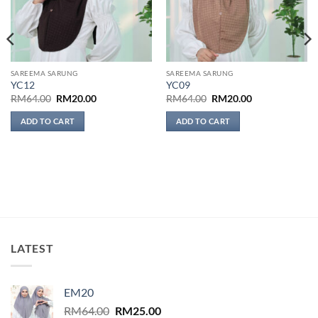
SAREEMA SARUNG
SAREEMA SARUNG
YC12
YC09
Original
Current
Original
Current
RM
64.00
RM
20.00
RM
64.00
RM
20.00
price
price
price
price
was:
is:
was:
is:
ADD TO CART
ADD TO CART
RM64.00.
RM20.00.
RM64.00.
RM20.00.
LATEST
EM20
Original
Current
RM
64.00
RM
25.00