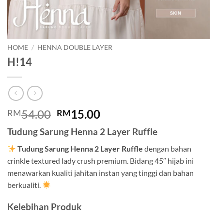
HOME
/
HENNA DOUBLE LAYER
H!14
Original
Current
54.00
15.00
RM
RM
price
price
Tudung Sarung Henna 2 Layer Ruffle
was:
is:
RM54.00.
RM15.00.
Tudung Sarung Henna 2 Layer Ruffle
dengan bahan
crinkle textured lady crush premium. Bidang 45″ hijab ini
menawarkan kualiti jahitan instan yang tinggi dan bahan
berkualiti.
Kelebihan Produk