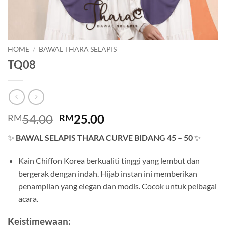
HOME
/
BAWAL THARA SELAPIS
TQ08
Original
Current
54.00
25.00
RM
RM
price
price
✨
BAWAL SELAPIS THARA CURVE BIDANG 45 – 50
✨
was:
is:
RM54.00.
RM25.00.
Kain Chiffon Korea berkualiti tinggi yang lembut dan
bergerak dengan indah. Hijab instan ini memberikan
penampilan yang elegan dan modis. Cocok untuk pelbagai
acara.
Keistimewaan: