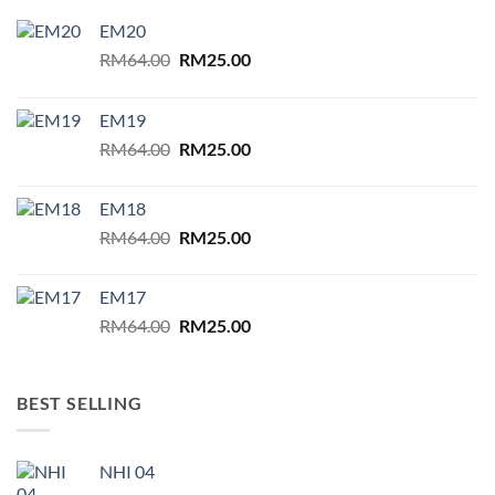
EM20
Original
Current
RM
64.00
RM
25.00
price
price
was:
is:
EM19
RM64.00.
RM25.00.
Original
Current
RM
64.00
RM
25.00
price
price
was:
is:
EM18
RM64.00.
RM25.00.
Original
Current
RM
64.00
RM
25.00
price
price
was:
is:
EM17
RM64.00.
RM25.00.
Original
Current
RM
64.00
RM
25.00
price
price
was:
is:
RM64.00.
RM25.00.
BEST SELLING
NHI 04