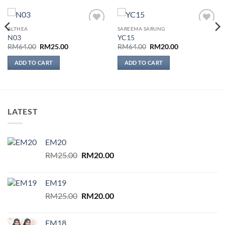
ALTHEA
SAREEMA SARUNG
Add to
Add to
N03
YC15
wishlist
wishlist
Original
Current
Original
Current
RM
64.00
RM
25.00
RM
64.00
RM
20.00
price
price
price
price
was:
is:
was:
is:
ADD TO CART
ADD TO CART
RM64.00.
RM25.00.
RM64.00.
RM20.00.
LATEST
EM20
Original
Current
RM
25.00
RM
20.00
price
price
was:
is:
EM19
RM64.00.
RM25.00.
Original
Current
RM
25.00
RM
20.00
price
price
was:
is:
EM18