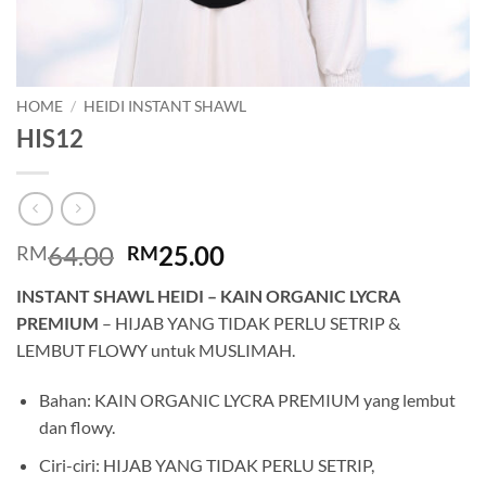
HOME
/
HEIDI INSTANT SHAWL
HIS12
Original
Current
64.00
25.00
RM
RM
price
price
INSTANT SHAWL HEIDI – KAIN ORGANIC LYCRA
was:
is:
PREMIUM
– HIJAB YANG TIDAK PERLU SETRIP &
RM64.00.
RM25.00.
LEMBUT FLOWY untuk MUSLIMAH.
Bahan: KAIN ORGANIC LYCRA PREMIUM yang lembut
dan flowy.
Ciri-ciri: HIJAB YANG TIDAK PERLU SETRIP,