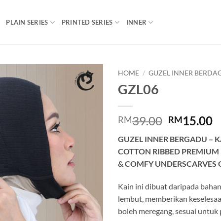
PLAIN SERIES
PRINTED SERIES
INNER
HOME
/
GUZEL INNER BERDA
GZL06
Add to
wishlist
Original
C
39.00
15.00
RM
RM
price
p
GUZEL INNER BERGADU – K
was:
is
COTTON RIBBED PREMIUM 
RM39.00.
R
& COMFY UNDERSCARVES 
Kain ini dibuat daripada baha
lembut, memberikan keselesa
boleh meregang, sesuai untuk 