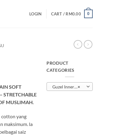
0
LOGIN
CART /
RM
0.00
GU
PRODUCT
CATEGORIES
urrent
rice
AIN SOFT
Guzel Inner Berdagu
×
:
– STRETCHABLE
M15.00.
OF MUSLIMAH.
n cotton yang
an maksimum. la
pelbagai saiz