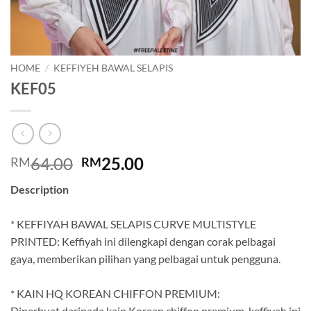
HOME
/
KEFFIYEH BAWAL SELAPIS
KEF05
Original
Current
64.00
25.00
RM
RM
price
price
Description
was:
is:
.
RM64.00.
RM25.00.
* KEFFIYAH BAWAL SELAPIS CURVE MULTISTYLE
PRINTED: Keffiyah ini dilengkapi dengan corak pelbagai
gaya, memberikan pilihan yang pelbagai untuk pengguna.
.
* KAIN HQ KOREAN CHIFFON PREMIUM:
Diperbuat daripada kain Korean chiffon premium, keffiyah ini