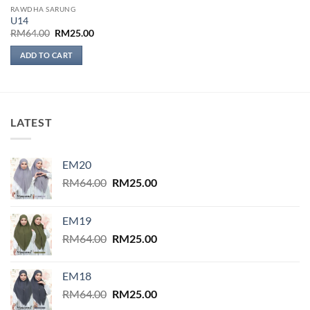
RAWDHA SARUNG
U14
Original
Current
RM
64.00
RM
25.00
price
price
was:
is:
ADD TO CART
RM64.00.
RM25.00.
LATEST
EM20
Original
Current
RM
64.00
RM
25.00
price
price
was:
is:
EM19
RM64.00.
RM25.00.
Original
Current
RM
64.00
RM
25.00
price
price
was:
is:
EM18
RM64.00.
RM25.00.
Original
Current
RM
64.00
RM
25.00
price
price